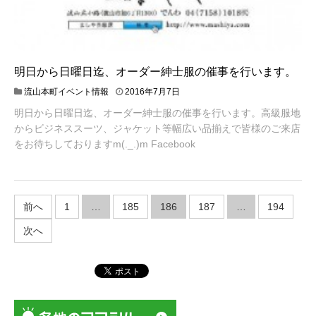
明日から日曜日迄、オーダー紳士服の催事を行います。
流山本町イベント情報
2016年7月7日
明日から日曜日迄、オーダー紳士服の催事を行います。高級服地
からビジネススーツ、ジャケット等幅広い品揃えで皆様のご来店
をお待ちしておりますm(._.)m Facebook
投
前へ
1
…
185
186
187
…
194
稿
次へ
ナ
ビ
ゲ
ー
シ