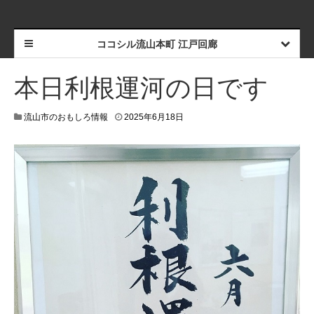
ココシル流山本町 江戸回廊
本日利根運河の日です
2
流山市のおもしろ情報
2025年6月18日
0
2
5
年
6
月
1
8
日