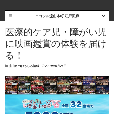
ココシル流山本町 江戸回廊
医療的ケア児・障がい児
に映画鑑賞の体験を届け
る！
2
流山市のおもしろ情報
2026年5月26日
0
2
6
年
5
月
2
8
日