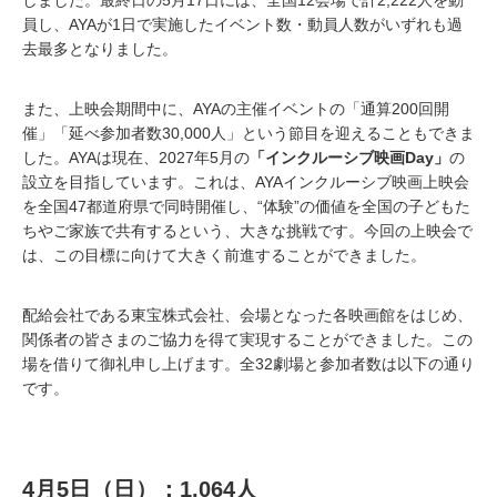
しました。最終日の5月17日には、全国12会場で計2,222人を動
員し、AYAが1日で実施したイベント数・動員人数がいずれも過
去最多となりました。
また、上映会期間中に、AYAの主催イベントの「通算200回開
催」「延べ参加者数30,000人」という節目を迎えることもできま
した。AYAは現在、2027年5月の
「インクルーシブ映画Day」
の
設立を目指しています。これは、AYAインクルーシブ映画上映会
を全国47都道府県で同時開催し、“体験”の価値を全国の子どもた
ちやご家族で共有するという、大きな挑戦です。今回の上映会で
は、この目標に向けて大きく前進することができました。
配給会社である東宝株式会社、会場となった各映画館をはじめ、
関係者の皆さまのご協力を得て実現することができました。この
場を借りて御礼申し上げます。全32劇場と参加者数は以下の通り
です。
4月5日（日）：1,064人