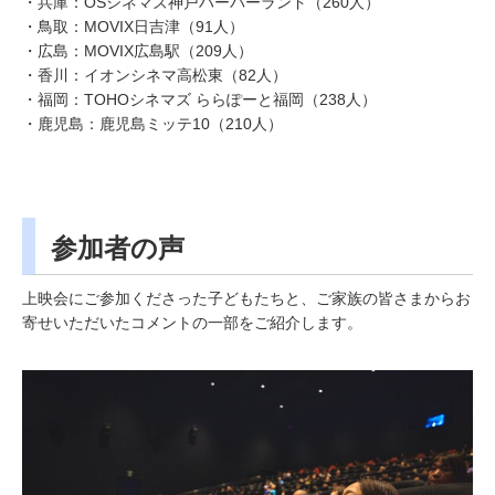
・兵庫：OSシネマズ神戸ハーバーランド（260人）
・鳥取：MOVIX日吉津（91人）
・広島：MOVIX広島駅（209人）
・香川：イオンシネマ高松東（82人）
・福岡：TOHOシネマズ ららぽーと福岡（238人）
・鹿児島：鹿児島ミッテ10（210人）
参加者の声
上映会にご参加くださった子どもたちと、ご家族の皆さまからお
寄せいただいたコメントの一部をご紹介します。