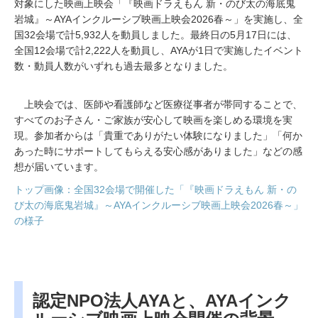
対象にした映画上映会「『映画ドラえもん 新・のび太の海底鬼
岩城』～AYAインクルーシブ映画上映会2026春～」を実施し、全
国32会場で計5,932人を動員しました。最終日の5月17日には、
全国12会場で計2,222人を動員し、AYAが1日で実施したイベント
数・動員人数がいずれも過去最多となりました。
上映会では、医師や看護師など医療従事者が帯同することで、
すべてのお子さん・ご家族が安心して映画を楽しめる環境を実
現。参加者からは「貴重でありがたい体験になりました」「何か
あった時にサポートしてもらえる安心感がありました」などの感
想が届いています。
トップ画像：全国32会場で開催した「『映画ドラえもん 新・の
び太の海底鬼岩城』～AYAインクルーシブ映画上映会2026春～」
の様子
認定NPO法人AYAと、AYAインク