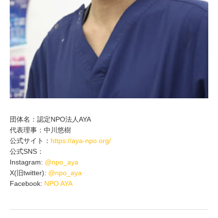
団体名：認定NPO法人AYA
代表理事：中川悠樹
公式サイト：
https://aya-npo.org/
公式SNS：
Instagram:
@npo_aya
X(旧twitter):
@npo_aya
Facebook:
NPO AYA