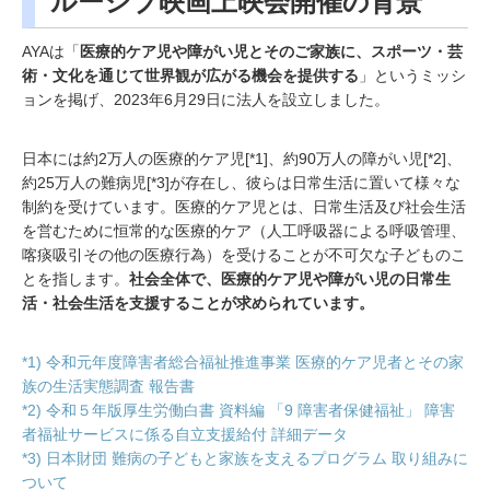
ルーシブ映画上映会開催の背景
AYAは「
医療的ケア児や障がい児とそのご家族に、スポーツ・芸
術・文化を通じて世界観が広がる機会を提供する
」というミッシ
ョンを掲げ、2023年6月29日に法人を設立しました。
日本には約2万人の医療的ケア児[*1]、約90万人の障がい児[*2]、
約25万人の難病児[*3]が存在し、彼らは日常生活に置いて様々な
制約を受けています。医療的ケア児とは、日常生活及び社会生活
を営むために恒常的な医療的ケア（人工呼吸器による呼吸管理、
喀痰吸引その他の医療行為）を受けることが不可欠な子どものこ
とを指します。
社会全体で、医療的ケア児や障がい児の日常生
活・社会生活を支援することが求められています。
*1) 令和元年度障害者総合福祉推進事業 医療的ケア児者とその家
族の生活実態調査 報告書
*2) 令和５年版厚生労働白書 資料編 「9 障害者保健福祉」 障害
者福祉サービスに係る自立支援給付 詳細データ
*3) 日本財団 難病の子どもと家族を支えるプログラム 取り組みに
ついて