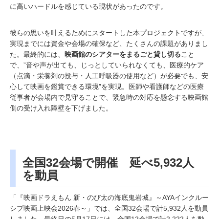
に高いハードルを感じている現状があったのです。
彼らの思いを叶えるためにスタートした本プロジェクトですが、
実現までには資金や会場の確保など、たくさんの課題がありまし
た。最終的には、
映画館のシアターをまるごと貸し切る
こと
で、”音や声が出ても、じっとしていられなくても、医療的ケア
（点滴・栄養剤の投与・人工呼吸器の使用など）が必要でも、安
心して映画を鑑賞できる環境”を実現。医師や看護師などの医療
従事者が会場内で見守ることで、緊急時の対応を懸念する映画館
側の受け入れ障壁を下げました。
全国32会場で開催 延べ5,932人
を動員
「『映画ドラえもん 新・のび太の海底鬼岩城』～AYAインクルー
シブ映画上映会2026春～」では、全国32会場で計5,932人を動員