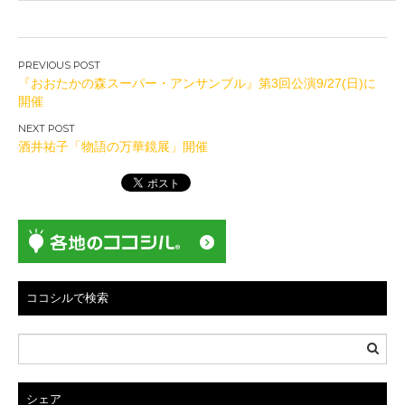
投
『おおたかの森スーパー・アンサンブル』第3回公演9/27(日)に
稿
開催
ナ
ビ
酒井祐子「物語の万華鏡展」開催
ゲ
ー
シ
ョ
ン
ココシルで検索
シェア