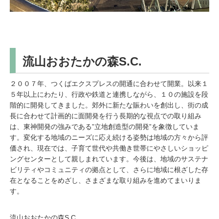
流山おおたかの森S.C.
２００７年、つくばエクスプレスの開通に合わせて開業。以来１
５年以上にわたり、行政や鉄道と連携しながら、１０の施設を段
階的に開発してきました。郊外に新たな賑わいを創出し、街の成
長に合わせて計画的に面開発を行う長期的な視点での取り組み
は、東神開発の強みである”立地創造型の開発”を象徴していま
す。変化する地域のニーズに応え続ける姿勢は地域の方々から評
価され、現在では、子育て世代や共働き世帯にやさしいショッピ
ングセンターとして親しまれています。今後は、地域のサステナ
ビリティやコミュニティの拠点として、さらに地域に根ざした存
在となることをめざし、さまざまな取り組みを進めてまいりま
す。
流山おおたかの森S.C.