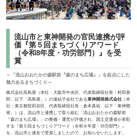
流山市と東神開発の官民連携が評
価『第５回まちづくりアワード
（令和8年度・功労部門）』を受
賞
～「流山おおたかの森駅前『森のまち広場』」を起点にした
魅力あるまちづくり～
株式会社高島屋（本社：大阪市中央区、代表取締役社長：村田善
郎、以下「高島屋」）の連結子会社である
東神開発株式会社
（本
社：東京都世田谷区、代表取締役社長：倉本真祐、以下「東神開
発」）は、流山市と連携して取り組む「流山おおたかの森駅前
『森のまち広場』」の整備・運営が評価され、国土交通省が表彰
する『第５回まちづくりアワード（令和８年度・功労部門）』
を、流山市と連名で受賞しましたので、お知らせいたします。