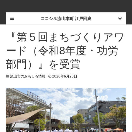
ココシル流山本町 江戸回廊
『第５回まちづくりアワ
ード（令和8年度・功労
部門）』を受賞
2
流山市のおもしろ情報
2026年6月23日
0
2
6
年
6
月
2
4
日