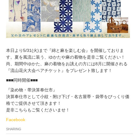
本日より5/31(火)まで『綿と麻を楽しむ会』を開催しておりま
す。夏を風流に装う、ゆかたや麻の着物を是非ご覧ください！
尚、期間中ゆかた、麻の着物をお誂えの方には8月に開催される
『流山花火大会ペアチケット』をプレゼント致します！
■■■同時開催■■■
『染め物・帯決算奉仕市』
決算奉仕市として小紋・附け下げ・名古屋帯・袋帯をびっくり価
格でご提供させて頂きます！
是非こちらもご覧くださいませ！
Facebook
SHARING